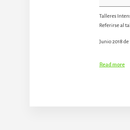
Verano
Talleres Inte
8am-
Referirse al
3pm
Junio 2018 de 1
Read more