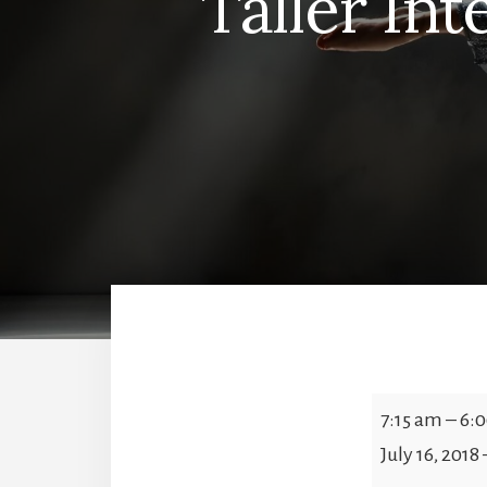
Taller In
Taller
7:15 am
–
6:
Intensivo
July 16, 2018
de