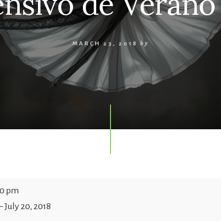
tensivo de Vera
MARCH 23, 2018
by
00 pm
–
July 20, 2018