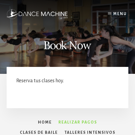
Skip
to
MENU
content
Book Now
Reserva tus clases hoy.
HOME
REALIZAR PAGOS
CLASES DE BAILE
TALLERES INTENSIVOS