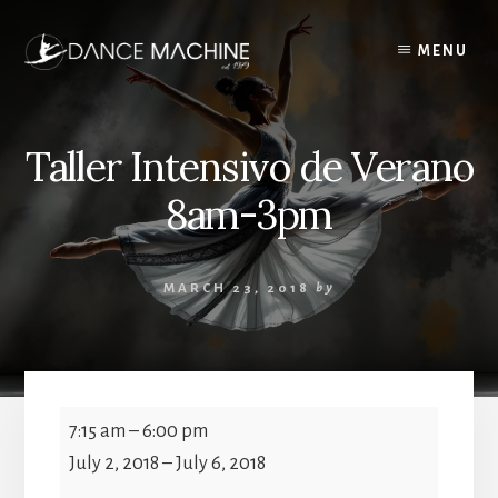
Skip
to
MENU
content
Taller Intensivo de Verano
8am-3pm
MARCH 23, 2018
by
Taller
7:15 am
–
6:00 pm
Intensivo
July 2, 2018
–
July 6, 2018
de