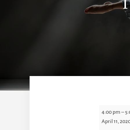
T
T&A
4:00 pm
–
5
Jazz
April 11, 202
por