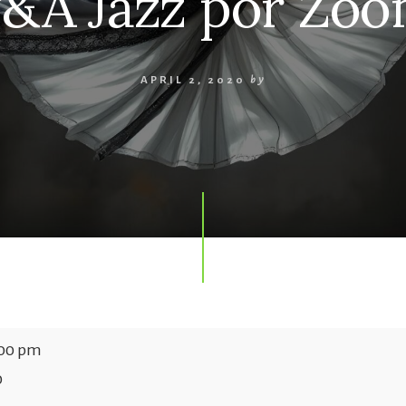
&A Jazz por Zo
APRIL 2, 2020
by
:00 pm
0