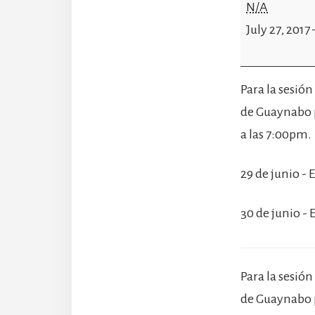
Summer
N/A
Workshop
July 27, 2017
-
Bellas
Para la sesión
Artes
de Guaynabo pa
Guaynabo
a las 7:00pm.
29 de junio -
30 de junio -
Para la sesión
de Guaynabo pa