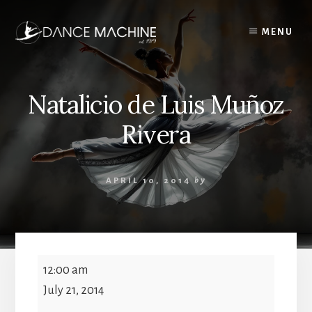
Skip
to
MENU
content
Natalicio de Luis Muñoz
Rivera
APRIL 10, 2014
by
Natalicio
12:00 am
de
July 21, 2014
Luis