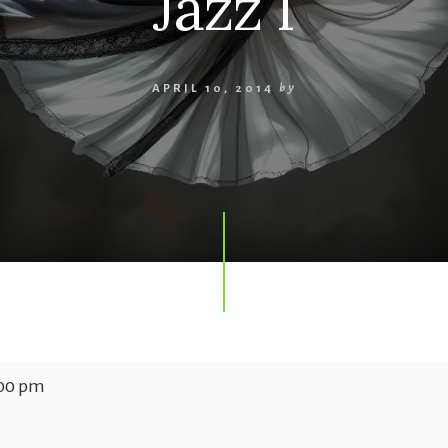
Jazz I
APRIL 10, 2014
by
00 pm