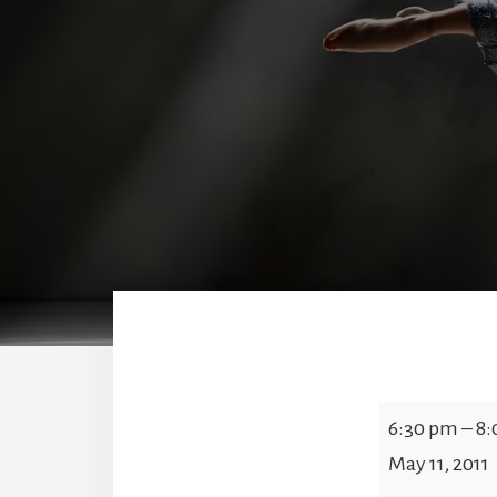
Jazz
6:30 pm
–
8:
I
May 11, 2011