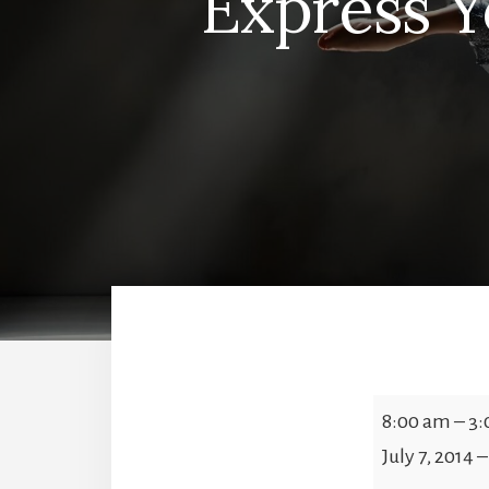
Express 
Express
8:00 am
–
3:
Yourself
July 7, 2014
Summer