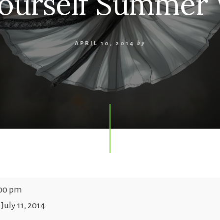
Yourself Summer
APRIL 10, 2014
by
00 pm
–
July 11, 2014