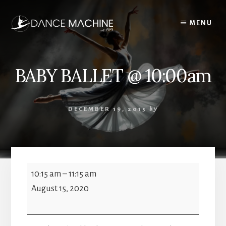
Skip
to
MENU
content
BABY BALLET @ 10:00am
DECEMBER 19, 2015
by
BABY
10:15 am
–
11:15 am
BALLET
August 15, 2020
@
10:00am