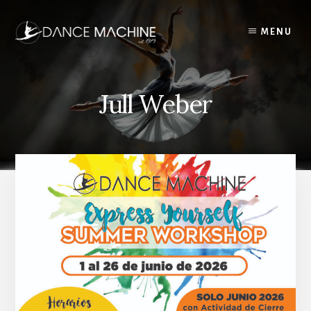
Skip
to
MENU
content
Jull Weber