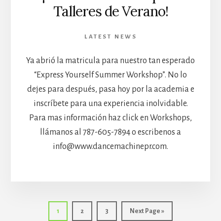
Talleres de Verano!
LATEST NEWS
Ya abrió la matricula para nuestro tan esperado
“Express Yourself Summer Workshop”. No lo
dejes para después, pasa hoy por la academia e
inscríbete para una experiencia inolvidable.
Para mas información haz click en Workshops,
llámanos al 787-605-7894 o escribenos a
info@www.dancemachinepr.com.
Page
Page
Page
Go
1
2
3
Next Page »