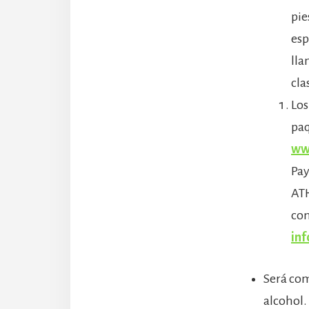
pie
esp
lla
cla
Los
paq
ww
Pay
ATH
con
in
Será com
alcohol.