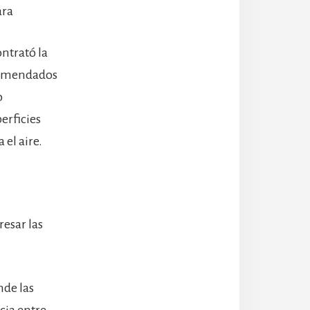
ara
ontrató la
ecomendados
o
erficies
 el aire.
resar las
nde las
cia entre