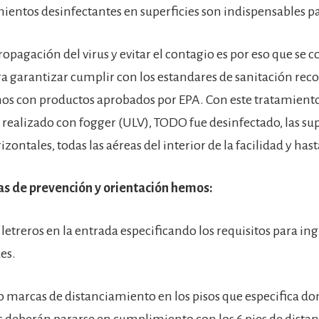
amientos desinfectantes en superficies son indispensables p
ropagación del virus y evitar el contagio es por eso que se c
a garantizar cumplir con los estandares de sanitación r
nos con productos aprobados por EPA. Con este tratamient
 realizado con fogger (ULV), TODO fue desinfectado, las sup
izontales, todas las aéreas del interior de la facilidad y hasta
 de prevención y orientación hemos:
letreros en la entrada especificando los requisitos para ing
es.
 marcas de distanciamiento en los pisos que especifica do
 deberán pararse en cumplimiento con los 6 pies de distan