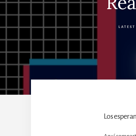
Rea
LATEST
Los esperam
Aquí comparti