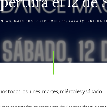
pertura el 12 de 
 NEWS
,
MAIN POST
/
SEPTEMBER 11, 2020
by
TUNISHA C
os todos los lunes, martes, miércoles y sábado.
mos con ustedes los pasos a seguir y las medidas que est