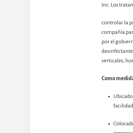
Inc. Los trat
controlar la p
compañía par
por el gobier
desinfectante
verticales, hor
Como medidas
Ubicado 
facilidad
Colocado
personas