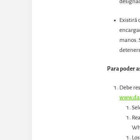
designa
Existirá
encargad
manos. S
deteners
Para poder as
Debe res
www.dan
Sel
Rea
Wha
Los