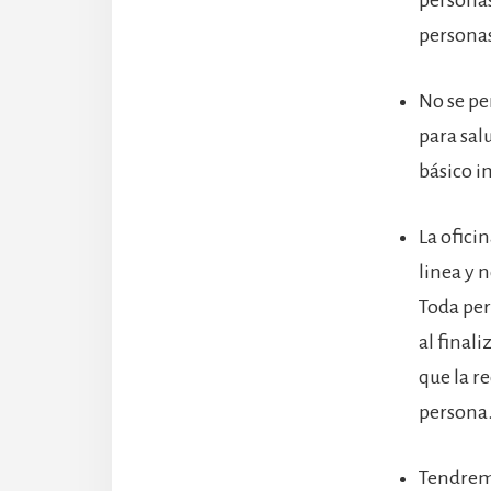
persona
No se pe
para sal
básico i
La ofici
linea y 
Toda per
al finali
que la r
persona
Tendremo