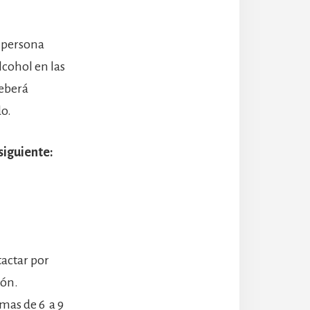
a persona
lcohol en las
deberá
do.
siguiente:
tactar por
ión.
rmas de 6 a 9