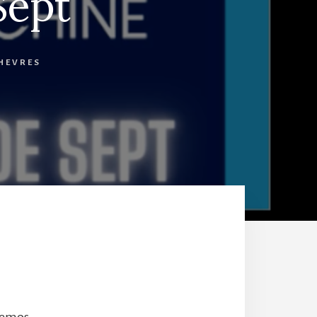
Sept
HEVRES
aremos