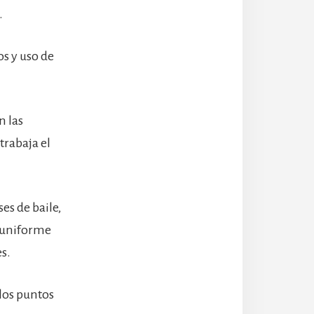
.
s y uso de
n las
trabaja el
ses de baile,
l uniforme
s.
 los puntos