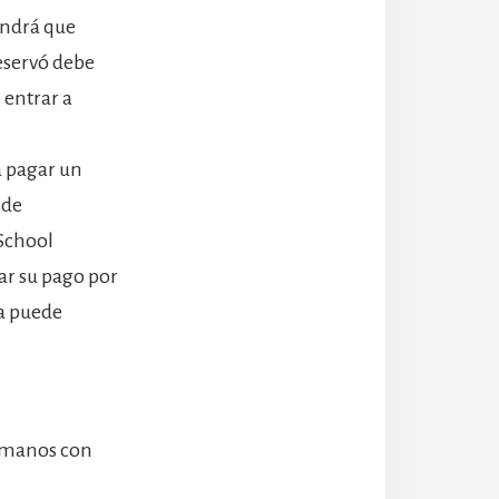
tendrá que
reservó debe
 entrar a
a pagar un
 de
 School
ar su pago por
a puede
e manos con