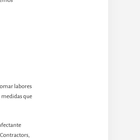
tomar labores
s medidas que
nfectante
Contractors,