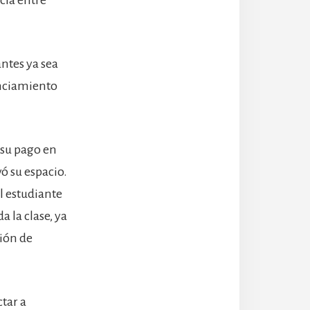
antes ya sea
anciamiento
 su pago en
ó su espacio.
l estudiante
a la clase, ya
ción de
tar a