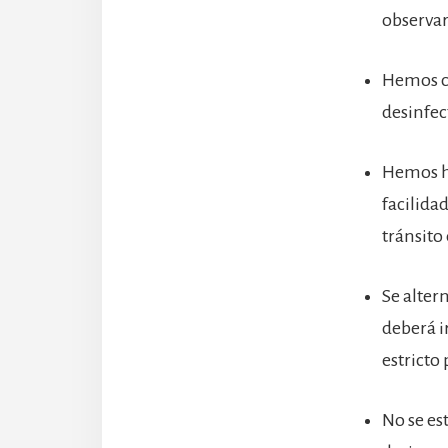
observar 
Hemos co
desinfec
Hemos ha
facilida
tránsito 
Se altern
deberá i
estricto
No se es