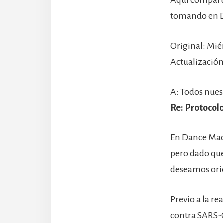
tomando en 
Original: Mié
Actualización
A: Todos nues
Re: Protocol
En Dance Mac
pero dado que
deseamos orie
Previo a la r
contra SARS-C