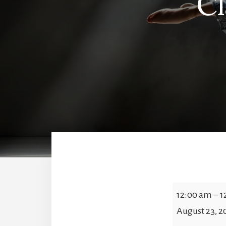
C
Clases
12:00 am
–
1
Suspendidas..
August 23, 2