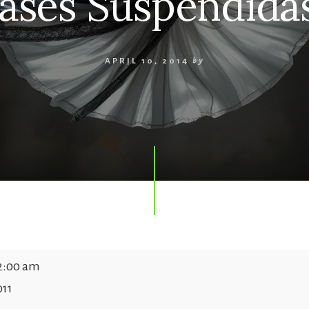
lases Suspendida
APRIL 10, 2014
by
2:00 am
.
011